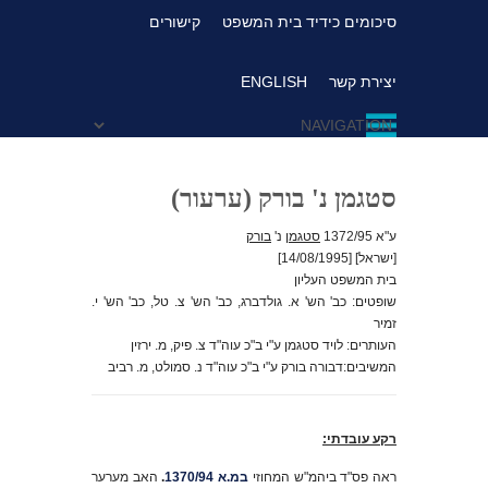
סיכומים כידיד בית המשפט
קישורים
יצירת קשר
ENGLISH
סטגמן נ' בורק (ערעור)
ע"א 1372/95
סטגמן
נ'
בורק
[ישראל] [14/08/1995]
בית המשפט העליון
שופטים: כב' הש' א. גולדברג, כב' הש' צ. טל, כב' הש' י.
זמיר
העותרים: לויד סטגמן ע"י ב"כ עוה"ד צ. פיק, מ. ירזין
המשיבים:דבורה בורק ע"י ב"כ עוה"ד נ. סמולט, מ. רביב
רקע עובדתי:
ראה פס"ד ביהמ"ש המחוזי
במ.א 1370/94
.
האב מערער