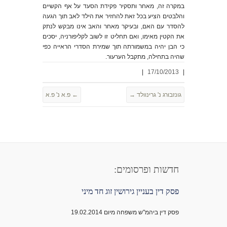
במקרה זה, מאחר ותסקיר פקידת הסעד על אף הקשיים
והלבטים הציע בכל זאת להחזיר את הילד לאב תוך הגעה
להסדר עם האם, ובעיקר מאחר והאב אינו מבקש לנתק
את הקטין מאימו, ואם תחליט זו לשוב לקליפורניה, יסכים
כי הבן יהיה במשמורתה תוך שמירת הסדרי הראייה כפי
שהיה בתחילה, מתקבל הערעור.
|
17/10/2013
|
גונזבורג נ' גרינוולד
→
←
פ.א נ' פ.א
חדשות ופרסומים:
פסק דין בעניין גירושין זוג חד מיני
פסק דין ביהמ"ש משפחה מיום 19.02.2014