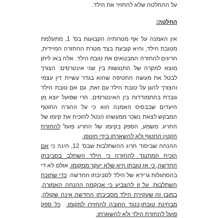
על ההחלטה שלא להחזיר את הילד.
החלטה:
אין האמנה על אף מטרותיה הקבועות בס' 1, מתעלמת
מטובת הילד, והיא קובעת בצד מטרת ההחזרה המיידית,
חריגים להחזרה המבטאים את טובת הילד. אלה באו ליתן
מוצא למקרה של התנגשות בין שני אינטרסים: הצורך
לבטל את מעשה החטיפה שהוא בגדר עשיית דין עצמי
והצורך להגן על טובת הילד.עם זאת, גם אם טובת הילד
גוברת בהתמודדות בין האינטרסים, הרי שפועל יוצא מן
היעדים שבבסיס האמנה הוא כי על ההורה החוטף
המבקש לצאת נשכר ממעשהו הנטל להוכיח את קיומו של
החריג. משמע, הספק בקיומו של החריג פועל
להחזרת
הקטין החטוף ולא להשארתו בידי חוטפו.
ההנחה שביסוד חריג ההשתלבות שבס' 12, הינה כי
אם
הוכיח המתנגד להחזרה כי הילד השתלב בסביבתו
החדשה, כי אז טובתו היא שלא יעקר ממקומו.
אולם לא די
בהסתגלות גרידא של הילד לסביבתו החדשה.
כדי שתוכח
השתלבות, על זו להצביע כי אכןקמה ההנחה האמורה,
במובן זה שעקירת הילד מסביבתו החדשה אינה שקולה,
מבחינת טובתו,כנגד החובה להחזירו למקומו.
כל ספק
פועל להחזרת הילד ולא להשארתו.