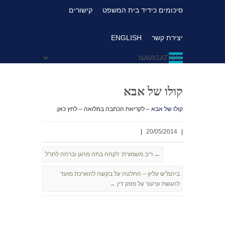
סיכומים כידיד בית המשפט
קישורים
יצירת קשר
ENGLISH
קולו של אבא
קולו של אבא
– לקריאת הכתבה במלואה – לחץ כאן.
|
20/05/2014
|
←
ריב משמורת: לקחה בתה מהגן וברחה לחו"ל
ביהמ"ש עליון – החלטה על בקשה להארכת מועד
להגשת ערעור על פסק דין
→