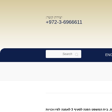
יצירת קשר:
+972-3-6966611
Search
ENG
בית המשפט דחה טענה כי האמנה אינה חלה שכן אין בידי האם צו או הסכם בעל תוקף משפטי באנגליה, הקובע כי לאם זכויות משמורת. בית המשפט הפנה לסעיף 3 לאמנה לפיו זכויות