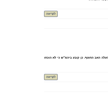
לקריאה
 דבר דוחה את טענת ההסתגלות שהעלה האב החוטף. כן קובע ביהמ"ש כי לא הוכחו
לקריאה