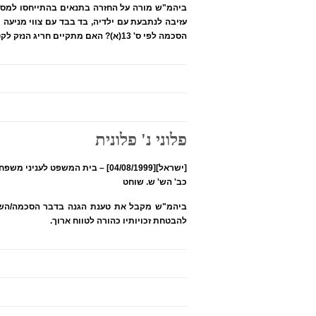
ביהמ"ש מורה על החזרה בתנאים בהתייחסו למספ
הסכמה לפי ס' 13(א)? האם מתקיים חריג הנזק לקטין?
פלוני נ' פלונית
[ישראל][04/08/1999] – בית המשפט לעניני משפחה למחוזות תל אביב והמרכז
כב' הש' ש. שוחט
ביהמ"ש מקבל את טענת הגנה בדבר הסכמה/השלמ
להבטחת זכויותיו כהורה לטווח ארוך.