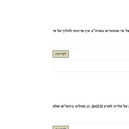
 מי מההורים בארה"ב אין שייכות להליך על פי
לקריאה
ביהמ"ש למשפחה דוחה טענות הגנה מצד האם כי אלימות האב כלפי האם משליכה לעניין נזק לילדים (13(ב)) וכי הוסכם בין בינ הזוג על עלייה לארץ (13(א)). כן מחליט ביהמ"ש שלא