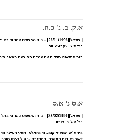
א.ק. ב. נ' כ.ח.
[ישראל][26/11/1996] – בית המשפט המחוזי בחיפה
כב' הש' יעקבי-שווילי
בית המשפט מעדיף את עמדת התובעת בשאלות המ
א.ס נ' א.ס
[ישראל][28/02/1996] – בית המשפט המחוזי בתל אביב
כב' הש' ח. פורת
ביהמ"ש המחוזי קובע כי נתמלאו תנאי העילה וכ
לאור נסיבות המקרה ובמסגרת שיקול דעתו מורה ב