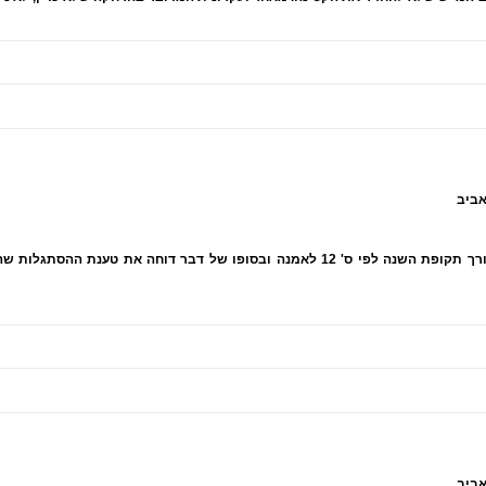
ביהמ"ש דן בשאלה מהו יום פתיחת ההליכים לצורך תקופת השנה לפי ס' 12 לאמנה ובסופו של