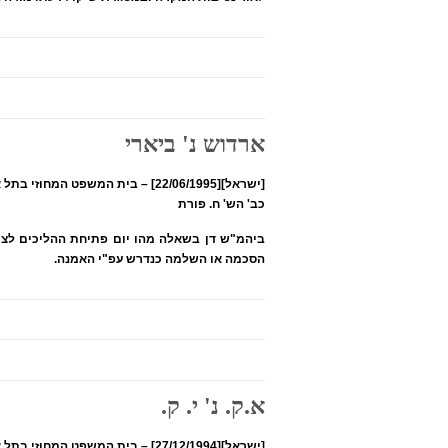
ארדוש נ' ביארי
[ישראל][22/06/1995] – בית המשפט המחוזי בתל אביב
כב' הש' ח. פורת
הסכמה או השלמה כנדרש עפ"י האמנה.
א.ק. נ' י. ק.
[ישראל][27/12/1994] – בית המשפט המחוזי בתל אביב