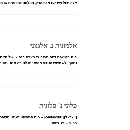
אלה יכול שינבעו מכח הדין, החלטה שיפוטית או מ
אלמונית נ. אלמוני
נחטף ולא חשש הנובע מהחזרתו להורה ממנו נחטף או
פלוני נ' פלונית
[ישראל][24/04/2001] – בית המשפט לעניני משפחה למחוזות תל אביב והמרכז
כב' הש' ש. שוחט