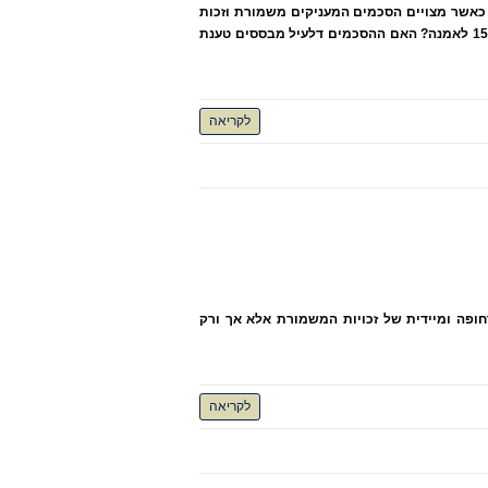
כאשר מצויים הסכמים המעניקים משמורת וזכות
עזיבה לנתבעת עם ילדיה, בד בבד עם צווי מניעה כנגד הוצאת הילדים וזכויות מכח הדין האמריקני? מה כוחן של קביעות בנדון לפי ס' 15 לאמנה? האם ההסכמים דלעיל מבססים טענת
לקריאה
פה ומיידית של זכויות המשמורת אלא אך ורק
לקריאה