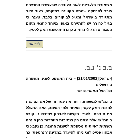
משמורת בלעדיות לאור העובדה שבעשרת החדשים
עובר להרחקה שהתה הקטינה בחזקתה, בעוד האב
מתגורר בישראל ומגיע לביקורים בלבד. טענה כי
בגיל כה רך יש להתייחס באופן מיוחד לתנאי מקום
המגורים הרגיל- נדחית. כן נדחית טענת הנזק לקטין.
לקריאה
ב.ב נ' נ.ב.
[ישראל][21/01/2002] – בית המשפט לעניני משפחה
בירושלים
כב' הש' ב.צ גרינברגר
ביהמ"ש למשפחה דוחה את עמדתה של אם הטוענת
להגנת הנזק לקטין מאחר ולפי הטענה, האב התעלל
מינית בבתו. לעניין בקשות לאבחון פסיכולוגי, קובע
ביהמ"ש, אלה ינתנו רק בנסיבות מיוחדות בהן הונחה
תשתית ראייתית מספקת לטענות ההגנה. כן נקבע כי
אבחון פסיכולוגי ניתן להיערך במדינה 'הנחטפת' כך