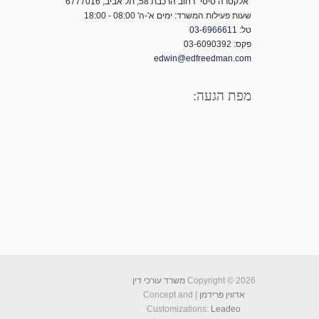
"אלקטרה סיטי" רחוב הרכבת 58, תל אביב, 6777016
שעות פעילות המשרד: ימים א'-ה' 08:00 - 18:00
טל:
03-6966611
פקס: 03-6090392
edwin@edfreedman.com
מפת הגעה:
Copyright © 2026
משרד עורכי דין
אדווין פרידמן
| Concept and
Customizations:
Leadeo