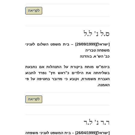
לקריאה
ס.ל נ' ל.ל
[ישראל][29/09/1999] – בית משפט השלום לעניני
משפחה טבריה
כב' הש' א. בוהדנה
ביהמ"ש מותח ביקורת על התנהלות אם נתבעת
בשליחתה את הילדים כ"ראש חץ" נפרד לתבוע
העברת משמורת, וקובע כי מדובר בחטיפה על פי
האמנה.
לקריאה
ר.ר נ' ל.ר
[ישראל][26/04/1999] – בית המשפט לעניני משפחה