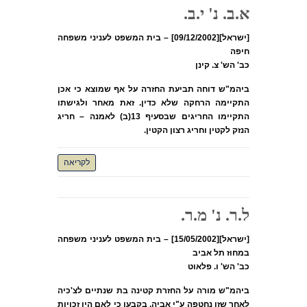
א.ב. נ' י.ב.
[ישראל][09/12/2002] – בית המשפט לעניני משפחה
חיפה
כב' הש' צ. קינן
ביהמ"ש דוחה תביעת החזרה על אף שמוצא כי אכן
התקיימה הרחקה שלא כדין. זאת מאחר ולגישתו
התקיימו החריגים שבסעיף 13(ב) לאמנה – חריג
הנזק לקטין וחריג רצון הקטין.
לקריאה
ל.ר. נ' מ.ר.
[ישראל][15/05/2002] – בית המשפט לעניני משפחה
במחוז תל אביב
כב' הש' ו. פלאוט
ביהמ"ש מורה על החזרת קטינה בת שנתיים לצ'כיה
לאחר שזו נחטפה ע"י אביה, בקבעו כי לאם היו זכויות