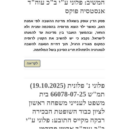
המשיב: פלוני ע"י ב"כ עוה"ד
אנסטסיה פוקס
פסק הדין עוסק בשאלת מדינת ההשבה לפי אמנת
האג, כאשר ילד הוצא מרוסיה בהסכמה זמנית ולא
הוחזר, ובהמשך הועבר בין מדינות עד להגעתו
לישראל. נקבע כי יש להשיב את הקטין לרוסיה
כמקום מגוריו הרגיל, תוך דחיית הטענה להשבה
לגאורגיה ולתחולת חריג הסיכון בשל המלחמה.
לקריאה
פלוני נ' פלונית (19.10.2025)
תמ"ש 66078-07-25 בית
משפט לענייני משפחה ראשון
לציון כבוד השופטת הבכירה
רבקה מקייס התובע: פלוני ע"י
ב"כ עוה"ד אדווין פרידמן