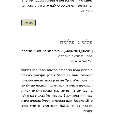
שיווצר איזון ראוי בין מטרת האמנה כ'מכבה שריפות'
ובין החשש הלא מבוסס כי לבת יגרם נזק כתוצאה מן
ההחזרה.
לקריאה
פלוני נ' פלונית
[ישראל][24/04/2001] – בית המשפט לעניני משפחה
למחוזות תל אביב והמרכז
כב' הש' ש. שוחט
ביהמ"ש מורה על החזרה בתנאים בהתייחסו למספר
מישורים: האם על ביהמ"ש לדון מקדמית בשאלת
ההרחקה שלא כדין? מה הדין כאשר מצויים הסכמים
המעניקים משמורת וזכות עזיבה לנתבעת עם ילדיה,
בד בבד עם צווי מניעה כנגד הוצאת הילדים וזכויות
מכח הדין האמריקני? מה כוחן של קביעות בנדון לפי
ס' 15 לאמנה? האם ההסכמים דלעיל מבססים טענת
הסכמה לפי ס' 13(א)? האם מתקיים חריג הנזק
לקטין?