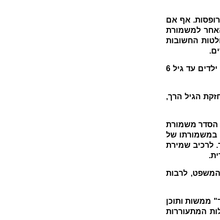
רופסות. אף אם
האחר למשמורת
חלטות החשובות
ם.
בהתאם לחוק קיימת חזקה ששמה "חזקת הגיל הרך", לפיה חזקה כי טובתם של ילדים עד גיל 6
קת הגיל הרך,
 הסדר משמורת
 במשמורתו של
. לרכיב שמירת
ת.
המשפט, לרבות
" ממשות ותוכן
לות המתעוררות