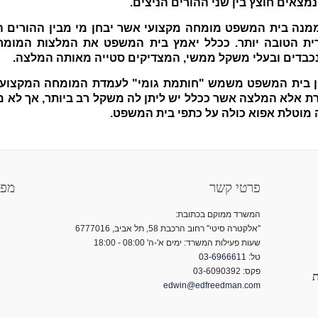
מצאים חוצץ בין שני ההורים הניצים.
מנה בית המשפט מומחה מקצועי אשר יבחן מי מבין ההורים הי
ית הטובה יותר. ככלל יאמץ בית המשפט את המלצות המומח
כבדים ובעלי משקל ממשי, המצדיקים סטייה מאותה המלצה.
ין בית המשפט משמש "חותמת גומי" לעמדת המומחה המקצועי, 
 אלא המלצה אשר ככלל יש ליתן לה משקל רב ביותר, אך לא מ
מוטלת אפוא כולה על כתפי בית המשפט.
פרטי קשר
מפת
המשרד ממוקם בכתובת:
"אלקטרה סיטי" רחוב הרכבת 58, תל אביב, 6777016
שעות פעילות המשרד: ימים א'-ה' 08:00 - 18:00
טל:
03-6966611
פקס: 03-6090392
פת
edwin@edfreedman.com