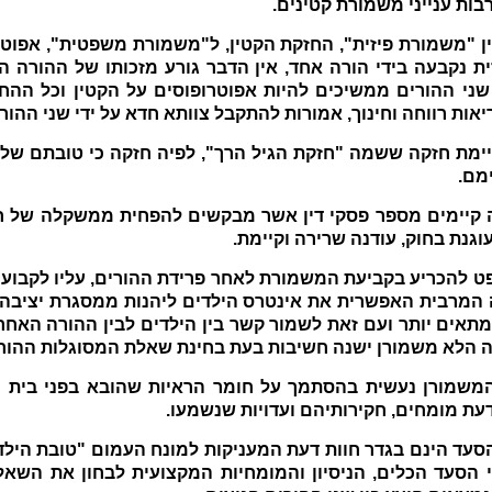
רבות ענייני משמורת קטינים.
ן "משמורת פיזית", החזקת הקטין, ל"משמורת משפטית", אפוט
ת נקבעה בידי הורה אחד, אין הדבר גורע מזכותו של ההורה 
שני ההורים ממשיכים להיות אפוטרופוסים על הקטין וכל הה
ריאות רווחה וחינוך, אמורות להתקבל צוותא חדא על ידי שני ההורי
מם.
 קיימים מספר פסקי דין אשר מבקשים להפחית ממשקלה של חז
וגנת בחוק, עודנה שרירה וקיימת.
ט להכריע בקביעת המשמורת לאחר פרידת ההורים, עליו לקבוע
המרבית האפשרית את אינטרס הילדים ליהנות ממסגרת יציבה
אים יותר ועם זאת לשמור קשר בין הילדים לבין ההורה האחר
 הלא משמורן ישנה חשיבות בעת בחינת שאלת המסוגלות ההורי
משמורן נעשית בהסתמך על חומר הראיות שהובא בפני בית 
דעת מומחים, חקירותיהם ועדויות שנשמעו.
סעד הינם בגדר חוות דעת המעניקות למונח העמום "טובת הילד
י הסעד הכלים, הניסיון והמומחיות המקצועית לבחון את השא