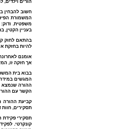
הורים וילדים, ל
חשוב להבחין בי
המשמורת הפיזי
משפטית. ודוק: 
בעניין הקטין, ב
להיות בחזקת אי
אומנם לאחרונה
אך חזקה זו, המע
בבוא בית המשפ
המגשים במידה 
ההורה שנמצא מת
הקשר עם ההורה
קביעת ההורה ה
תסקירים, חוות 
תסקירי פקידת ה
קונקרטי. לפקיד