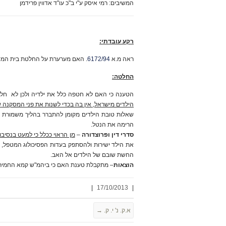
המשיבים: רמי איסק ע"י ב"כ עו"ד אדווין פרידמן
רקע עובדתי:
ראה מ.א
6172/94
. האם מערערת על החלטת בית המש
החלטה:
הטענה כי האם לא חטפה כלל את ילדיה ולכן לא חל
הילדים מישראל, אין בה בכדי לשנות את פני המסקנה 
שאלות טובת הילדים מקומן להתברר בהליך משמורת בב
הרימה את הנטל.
סדרי דין ופרוצדורה
–
מן הראוי ככלל כי למעט בנסיבו
את הילד ישירות ולהסתפק בעדות הפסיכולוג המטפל, 
החשת שובם של הילדים אל האב.
הוצאות
– מתקבלת טענת האם כי ביהמ"ש קמא החמיר 
|
17/10/2013
|
א.ק. נ' י. ק.
→