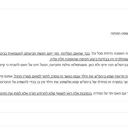
פט המחוזי.
ה האמנה נדחית מכל וכל.
בכך שהאם הצליחה, תוך ייזום הגשת תביעתם (העצמאית כביכול)
שמהלכיה היו בבחינת ביצוע חטיפה שהאמנה חלה עליה.
יהמ"ש הניו יורקי ולא כאן. משנתמלאו עילות התביעה, הנטל הינו על האם להוכיח כי קי
ת חריגות ישמע ביהמ"ש את הילד עצמו כאשר זה מסרב לחזור למקום מגוריו הרגיל.
אמנם קיי
אך במקרה זה מחדלו של ביהמ"ש קמא מלשמוע את הילד אין בו בכדי להשפיע על ההכרעה ב
עם האם יתר על המידה.
בנסיבות אלה ראוי לשאוף שלא להרתיע הורה אלא למתן את הקיטוב