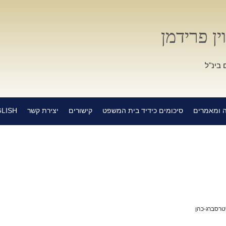
ין פרידמן
 בינ"ל
 ומאמרים
סיכומים כידיד בית המשפט
קישורים
יצירת קשר
LISH
שטרסברג-כהן