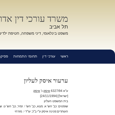
משרד עורכי דין אדוו
תל אביב
משפט בינלאומי, דיני משפחה, חטיפת ילדים
ראשי
עורכי דין
תחומי התמחות
פסיקה
ערעור איסק לעליון
ע"א 6327/94
איסק
נ'
איסק
[ישראל] [24/11/1994]
בית המשפט העליון
שופטים: כב' הש' א. מצא, כב' הש' י. זמיר, כב' הש' ט. 
העותרים:פנינה איסק ע"י ב"כ: עו"ד י. מזרחי