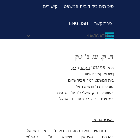
סיכומים כידיד בית המשפט
קישורים
יצירת קשר
ENGLISH
ד. ק. ש. נ' י.ק
מ.א. 1073/95
ד.ק.ש.
נ'
י.ק.
[ישראל] [11/09/1995]
בית המשפט המחוזי בירושלים
שופטים: כב' הנשיא ו. זילר
העותרים: ד. ק. ש ע"י ב"כ עו"ד א. טירר
המשיבים: י.ק ע"י ב"כ עו"ד ד. ישראלי
רקע עובדתי:
הורים גרושים. האם מתגוררת בארה"ב. האב בישראל.
בהסכם הגירושין שאושר ע"י ביהמ"ש