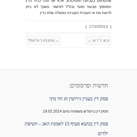
שהסתפק בקביעת הפסיכולוג, אלא אף פנה לבית הדין
המוסמך מבעוד מועד ובת"ל לאישור. משכך לא ניתן
לראות את אי העברת הקטינה כפעולה שלא כדין.
|
17/10/2013
|
ט.ש. נ' ר.ש.
→
←
גונזבורג נ' גרינוולד
חדשות ופרסומים:
פסק דין בעניין גירושין זוג חד מיני
פסק דין ביהמ"ש משפחה מיום 19.02.2014
פסק דין בנושא סעיף 15 לאמנת האג – חטיפת
ילדים