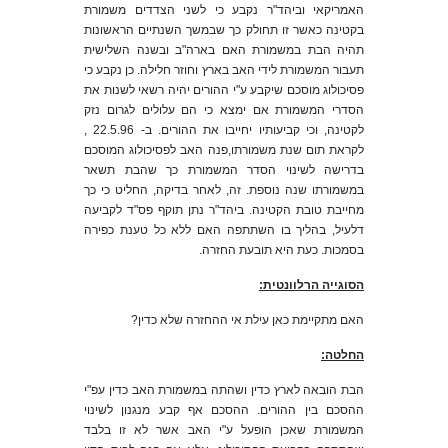
האמריקאי וביהד"ר נקבע כי לשני הצדדים משמורת
בקטינה כאשר זו תחולק כך שבמשך השנתיים הראשונות
תהיה הבת במשמורת האם בארה"ב ובשנה השלישית
תעבור המשמורת לידי האב בארץ וחוזר חלילה. כן נקבע כי
פסיכולוג מוסכם שיקבע ע"י ההורים יהיה רשאי לשנות את
הסדרי המשמורת אם ימצא כי הם עלולים לגרום נזק
לקטינה, וכי קביעותיו יחייבו את ההורים. ב- 22.5.96 ,
לקראת תום שנת משמורתו,פנה האב לפסיכולוג המוסכם
בדרישה לשינוי הסדר המשמורת כך שהבת תשאר
במשמורתו שנה נוספת. זה, לאחר בדיקה, החליט כי כך
מחייבת טובת הקטינה. ביהד"ר נתן תוקף פס"ד לקביעה
דלעיל, בהליך בו השתתפה האם ללא כל טענת כפירה
בסמכות. כעת היא תובעת החזרה.
הסוגייה הרלוונטית:
האם מתקיימת כאן עילת אי ההחזרה שלא כדין?
החלטה:
הבת הובאה לארץ כדין ושהתה במשמורת האב כדין עפ"י
ההסכם בין ההורים. ההסכם אף קבע מנגנון לשינוי
המשמורת שאכן הופעל ע"י האב אשר לא זו בלבד