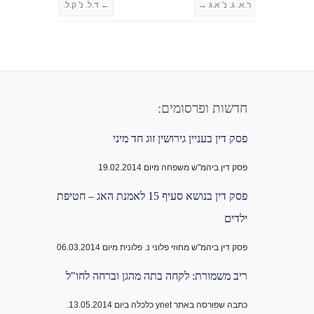
ר.א. ג. נ' א.ג
→
←
ד.ל. נ' ק.ל.
חדשות ופרסומים:
פסק דין בעניין גירושין זוג חד מיני
פסק דין ביהמ"ש משפחה מיום 19.02.2014
פסק דין בנושא סעיף 15 לאמנת האג – חטיפת
ילדים
פסק דין ביהמ"ש מחוזי פלוני נ. פלונית מיום 06.03.2014
ריב משמורת: לקחה בתה מהגן וברחה לחו"ל
כתבה שפורסה באתר ynet כלכלה ביום 13.05.2014.