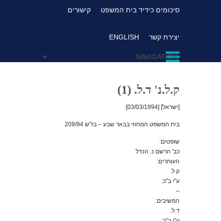
סיכומים כידיד בית המשפט
קישורים
יצירת קשר
ENGLISH
ק.ל.נ' ד.ל. (1)
[ישראל] [03/03/1994]
בית המשפט המחוזי בבאר שבע – בז"ש 209/94
שופטים:
כב' הרשם נ. הנדל
העותרים:
ק.ל.
ע"י ב"כ:
–
המשיבים:
ד.ל.
ע"י ב"כ: