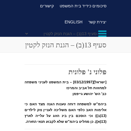
סיכומים כידיד בית המשפט
קישורים
יצירת קשר
ENGLISH
סעיף 13(ב) – הגנת הנזק לקטין
פלוני נ' פלונית
[ישראל][03/12/1997] – בית המשפט לעניני משפחה
למחוזות תל אביב והמרכז
כב' הש' יהושע גייפמן
ביהמ"ש למשפחה דוחה טענות הגנה מצד האם כי
אלימות האב כלפי האם משליכה לעניין נזק לילדים
(13(ב)) וכי הוסכם בין בינ הזוג על עלייה לארץ
(13(א)). כן מחליט ביהמ"ש שלא לקבוע תנאי החזרה.