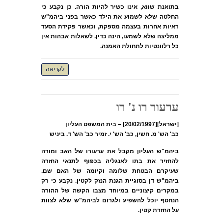
בתואנת שווא, אינו כשיר להיות הורה. כן נקבע כי
החלטה שלא לשמוע את הילד כאשר בפני ביהמ"ש
ראיות אחרות בעצמה מספקת, וכאשר פקידת הסעד
ממליצה שלא לשמעו, הינה כדין. לשאלות אבהות אין
כל רלוונטיות לתחולת האמנה.
לקריאה
ערעור רו נ' רו
[ישראל][20/02/1997] – בית המשפט העליון
כב' הש' מ. חשין, כב' הש' י. זמיר כב' הש' ד. ביניש
ביהמ"ש העליון מקבל את ערעורו של האב ומורה
להחזיר את בתו לאנגליה בכפוף לתנאי החזרה
שעיקרם הבטחת שלומה וקיומה של האם שם.
ביהמ"ש דן בסוגיית הגנת הנזק לקטין. נקבע כי רק
במקרים קיצוניים במיוחד מצבו הקשה של ההורה
הנחטף יוכל להשפיע ולגרום לביהמ"ש שלא לצוות
על החזרת קטין.