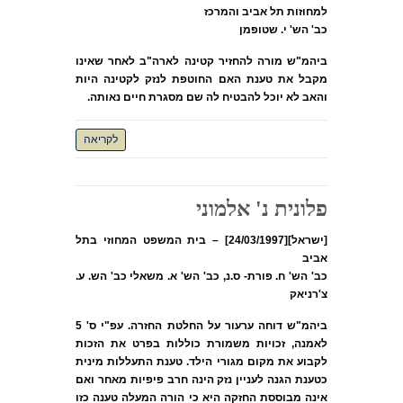
למחוזות תל אביב והמרכז
כב' הש' י. שטופמן
ביהמ"ש מורה להחזיר קטינה לארה"ב לאחר שאינו
מקבל את טענת האם החוטפת לנזק לקטינה היות
והאב לא יוכל להבטיח לה שם מסגרת חיים נאותה.
לקריאה
פלונית נ' אלמוני
[ישראל][24/03/1997] – בית המשפט המחוזי בתל
אביב
כב' הש' ח. פורת- ס.נ, כב' הש' א. משאלי כב' הש. ע.
צ'רניאק
ביהמ"ש דוחה ערעור על החלטת החזרה. עפ"י ס' 5
לאמנה, זכויות משמורת כוללות בפרט את הזכות
לקבוע את מקום מגורי הילד. טענת התעללות מינית
כטענת הגנה לעניין נזק הינה חרב פיפיות מאחר ואם
אינה מבוססת החזקה היא כי הורה המעלה טענה כזו