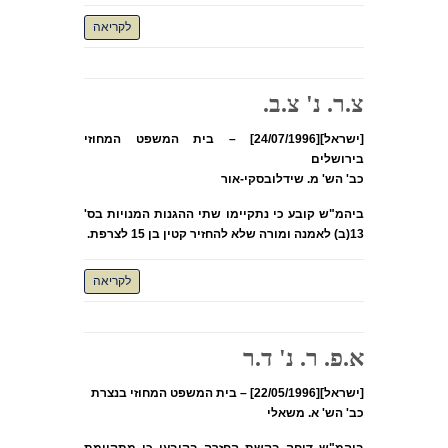
לקריאה
צ.ר. נ' צ.ב.
[ישראל][24/07/1996] – בית המשפט המחוזי
בירושלים
כב' הש' מ. שידלובסקי-אור
ביהמ"ש קובע כי נתקיימו שתי ההגנות המנויות בס'
13(ב) לאמנה ומורה שלא להחזיר קטין בן 15 לצרפת.
לקריאה
א.פ. ר. נ' ד.ר
[ישראל][22/05/1996] – בית המשפט המחוזי בנצרת
כב' הש' א. משאלי