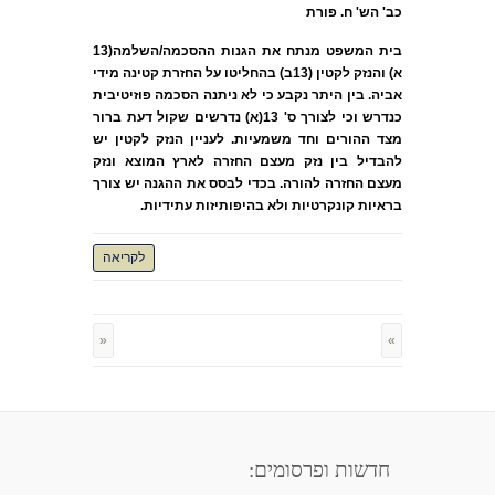
כב' הש' ח. פורת
בית המשפט מנתח את הגנות ההסכמה/השלמה(13
א) והנזק לקטין (13ב) בהחליטו על החזרת קטינה מידי
אביה. בין היתר נקבע כי לא ניתנה הסכמה פוזיטיבית
כנדרש וכי לצורך ס' 13(א) נדרשים שקול דעת ברור
מצד ההורים וחד משמעיות. לעניין הנזק לקטין יש
להבדיל בין נזק מעצם החזרה לארץ המוצא ונזק
מעצם החזרה להורה. בכדי לבסס את ההגנה יש צורך
בראיות קונקרטיות ולא בהיפותיזות עתידיות.
לקריאה
«
»
חדשות ופרסומים: