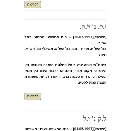
לקריאה
י.ל. נ' ל.ק.
[ישראל][20/07/1997] – בית המשפט המחוזי בתל
אביב
כב' הש' ח. פורת – ס.נ, כב' הש' א. משאלי כב' הש' א.
חיות
ביהמ"ש דוחה ערעור על החלטת החזרה בקובעו בין
היתר כי מקום מגורי האב או דרכונו אינם בין תנאי
העילה. כן נדחות טענות בדבר היעדר זכויות משמורת
והגנת הנזק לקטין.
לקריאה
ל.ק נ' י.ל
[ישראל][01/05/1997] – בית המשפט לעניני משפחה