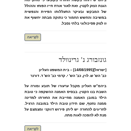
ביהמ"ש דוחה בקשת החזרה בקובעו כי מתקיימת
הגנת הנזק לקטין. זאת לאור אורח חייו הפוחז וההולל
של המבקש ובעיקר התעללותו הפיזית והנפשית
במשיבה והחשש החמור כי נתוקה מבתה יחשוף את
זו לנזק פסיכולוגי בלתי נסבל.
לקריאה
גונזבורג נ' גרינוולד
[ישראל][14/08/1995] – בית המשפט העליון
כב' הש' ש. לוין, כב' הש' י. קדמי כב' הש' ד. דורנר
ביהמ"ש העליון מקבל ערעורו של תובע ומורה על
השבת בנו הקטין. בבסיס האמנה ההשקפה כי טובת
הילד במובן האמנה מחייבת את החזרתו למדינה
ממנה נחטף, שם תידון טובת הילד במובנה הרגיל.
לחריגים להחזרה יש ליתן פירוש דווקני ומצמצם על
מנת לא להפכה לאות מתה.
לקריאה