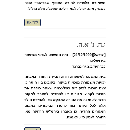
משמורת בלעדית להורה החוטף שבדיאבד הוכח
כשגוי , אינה יכולה לעמוד לאם שפעלה שלא בת"ל.
לקריאה
י.ה. נ' א.ה.
[ישראל][21/12/1999] – בית המשפט לעניני משפחה
בירושלים
כב' הש' ב.צ גרינברגר
בית המשפט למשפחה דוחה תביעת החזרה באבחנו
זכויות משמורת מזכויות ביקור ובקובעו בין היתר כי
עצם הזכות לביקורים כשלעצמה שאינה כוללת את
הזכות לקבוע מגורים או להסכים למעבר למקום
חדש, לא תזכה את ההורה המבקש בצו להחזרת הילד
אלא לכל היותר בצו להסדר הביקורים במקום
המגורים החדש. כן מאבחן ביהמ"ש הרחקה מאי
החזרה לעניין ס' 3 לאמנה.