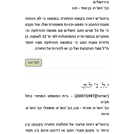
בירושלים
כב' הש' ח. בן עמי – ס.נ
ביהמ"ש דוחה בקשת ההחזרה במוצאו כי לא הוכחה
טענת התובע כי נפגעו זכויות משמורת שלו. עוד נקבע
כי על כל פנים האב השלים עם מעשה ההרחקה וכי
מתקיים בנוסף חריג ההסתגלות לפי ס' 12 לאמנה. כן
נדחית טענת האב כי במעשה ההרחקה מצוי חוסר
ת"ל מצד הנתבעת ועל כן יש להורות על החזרה.
לקריאה
י.ל. נ' ל.ק.
[ישראל][20/07/1997] – בית המשפט המחוזי בתל
אביב
כב' הש' ח. פורת – ס.נ, כב' הש' א. משאלי כב' הש' א.
חיות
ביהמ"ש דוחה ערעור על החלטת החזרה בקובעו בין
היתר כי מקום מגורי האב או דרכונו אינם בין תנאי