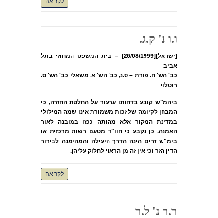
לקריאה
ו.ו נ' ק.ג.
[ישראל][26/08/1999] – בית המשפט המחוזי בתל
אביב
כב' הש' ח. פורת – ס.נ, כב' הש' א. משאלי כב' הש' ס.
רוטלוי
ביהמ"ש קובע בדחותו ערעור על החלטת החזרה, כי
המבחן לקיומה של זכות משמורת אינו שמה המילולי
במדינת המקור אלא מהותה ככזו במובנה לאור
האמנה. כן נקבע כי חוו"ד מטעם רשות מרכזית או
בימ"ש זרים הינה הדרך היעילה והמהימנה לבירור
הדין הזר וכי אין זה מן הראוי לחלוק עליהן.
לקריאה
ר.ר נ' ל.ר