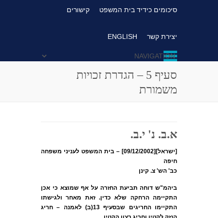
סיכומים כידיד בית המשפט
קישורים
יצירת קשר
ENGLISH
סעיף 5 – הגדרת זכויות
משמורת
א.ב. נ' י.ב.
[ישראל][09/12/2002] – בית המשפט לעניני משפחה
חיפה
כב' הש' צ. קינן
ביהמ"ש דוחה תביעת החזרה על אף שמוצא כי אכן
התקיימה הרחקה שלא כדין. זאת מאחר ולגישתו
התקיימו החריגים שבסעיף 13(ב) לאמנה – חריג
הנזק לקטין וחריג רצון הקטין.