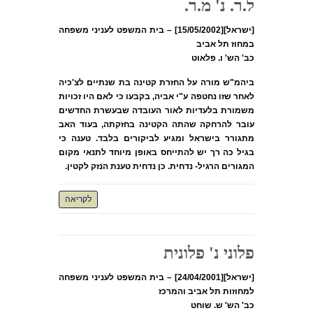
ל.ר. נ' מ.ר.
[ישראל][15/05/2002] – בית המשפט לעניני משפחה
במחוז תל אביב
כב' הש' ו. פלאוט
ביהמ"ש מורה על החזרת קטינה בת שנתיים לצ'כיה
לאחר שזו נחטפה ע"י אביה, בקבעו כי לאם היו זכויות
משמורת בלעדיות לאור העובדה שבעשרת החדשים
עובר להרחקה שהתה הקטינה בחזקתה, בעוד האב
מתגורר בישראל ומגיע לביקורים בלבד. טענה כי
בגיל כה רך יש להתייחס באופן מיוחד לתנאי מקום
המגורים הרגיל- נדחית. כן נדחית טענת הנזק לקטין.
לקריאה
פלוני נ' פלונית
[ישראל][24/04/2001] – בית המשפט לעניני משפחה
למחוזות תל אביב והמרכז
כב' הש' ש. שוחט