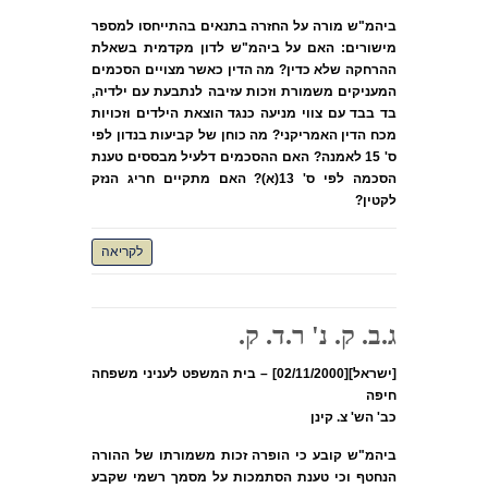
ביהמ"ש מורה על החזרה בתנאים בהתייחסו למספר
מישורים: האם על ביהמ"ש לדון מקדמית בשאלת
ההרחקה שלא כדין? מה הדין כאשר מצויים הסכמים
המעניקים משמורת וזכות עזיבה לנתבעת עם ילדיה,
בד בבד עם צווי מניעה כנגד הוצאת הילדים וזכויות
מכח הדין האמריקני? מה כוחן של קביעות בנדון לפי
ס' 15 לאמנה? האם ההסכמים דלעיל מבססים טענת
הסכמה לפי ס' 13(א)? האם מתקיים חריג הנזק
לקטין?
לקריאה
ג.ב. ק. נ' ר.ד. ק.
[ישראל][02/11/2000] – בית המשפט לעניני משפחה
חיפה
כב' הש' צ. קינן
ביהמ"ש קובע כי הופרה זכות משמורתו של ההורה
הנחטף וכי טענת הסתמכות על מסמך רשמי שקבע