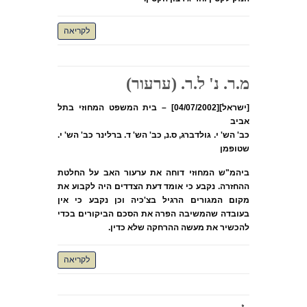
לקריאה
מ.ר. נ' ל.ר. (ערעור)
[ישראל][04/07/2002] – בית המשפט המחוזי בתל
אביב
כב' הש' י. גולדברג, ס.נ, כב' הש' ד. ברלינר כב' הש' י.
שטופמן
ביהמ"ש המחוזי דוחה את ערעור האב על החלטת
ההחזרה. נקבע כי אומד דעת הצדדים היה לקבוע את
מקום המגורים הרגיל בצ'כיה וכן נקבע כי אין
בעובדה שהמשיבה הפרה את הסכם הביקורים בכדי
להכשיר את מעשה ההרחקה שלא כדין.
לקריאה