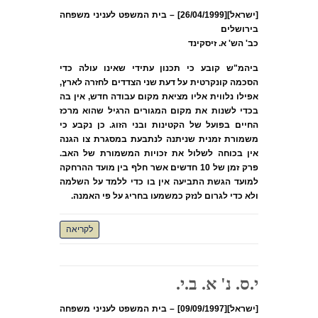
[ישראל][26/04/1999] – בית המשפט לעניני משפחה
בירושלים
כב' הש' א. זיסקינד
ביהמ"ש קובע כי תכנון עתידי שאינו עולה כדי
הסכמה קונקרטית על דעת שני הצדדים לחזרה לארץ,
אפילו נלווית אליו מציאת מקום עבודה חדש, אין בה
בכדי לשנות את מקום המגורים הרגיל שהוא מרכז
החיים בפועל של הקטינות ובני הזוג. כן נקבע כי
משמורת זמנית שניתנה לנתבעת במסגרת צו הגנה
אין בכוחה לשלול את זכויות המשמורת של האב.
פרק זמן של 10 חדשים אשר חלף בין מועד ההרחקה
למועד הגשת התביעה אין בו כדי ללמד על השלמה
ולא כדי לגרום לנזק כמשמעו בחריג על פי האמנה.
לקריאה
י.ס. נ' א. ב.י.
[ישראל][09/09/1997] – בית המשפט לעניני משפחה